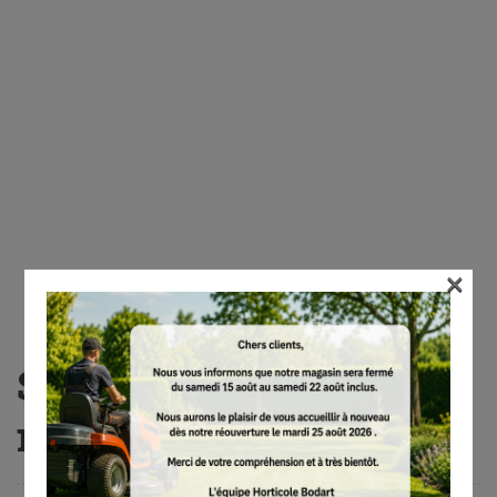
×
STIHL connected
mobile Box