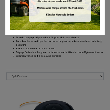
# 40047102105
Outils de coupe
€
34.10
Tous les prix comprennent la TVA de 21%.
Réserver
outil de coupe universel pour les travaux de fauchage
Tête de coupe pratique à deux fils pour débroussailleuses
Pour faucher et nettoyer les bordures de pelouse, le tour les arbres ou le long
des murs
Fauche rapidement et efficacement
Réglage facile de la longueur du fil en tapant la tête de coupe légèrement au sol
Sélection variée de fils de coupe durables