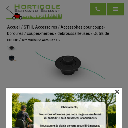
Accueil
/
STIHL Accessoires
/
Accessoires pour coupe-
bordures / coupes-herbes / débroussailleuses
/
Outils de
coupe
/
Tête faucheuse, AutoCut 11-2
×
voir en taille réelle
STIHL
Tête faucheuse, AutoCut 11-2