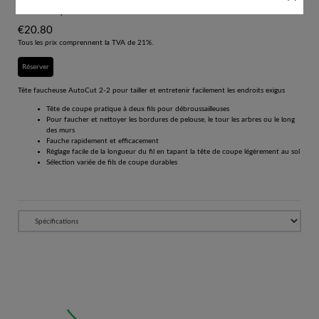
# 40087102103
Outils de coupe
€
20.80
Tous les prix comprennent la TVA de 21%.
Réserver
Tête faucheuse AutoCut 2-2 pour tailler et entretenir facilement les endroits exigus
Tête de coupe pratique à deux fils pour débroussailleuses
Pour faucher et nettoyer les bordures de pelouse, le tour les arbres ou le long
des murs
Fauche rapidement et efficacement
Réglage facile de la longueur du fil en tapant la tête de coupe légèrement au sol
Sélection variée de fils de coupe durables