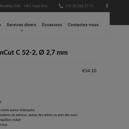
ivelles 35A - 1461 Haut Ittre
+32 02 366 37 71
s
Services divers
Occasions
Contactez-nous
faucheuse, TrimCut C 52-2, Ø 2,7 mm
imCut C 52-2, Ø 2,7 mm
€
34.10
l
a tonte autour d’obstacles
bordures de pelouse, autour des arbres ou près des murs
équilibre réduit
érieur