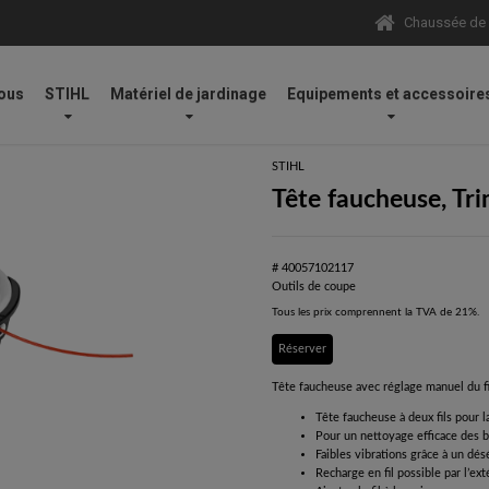
Chaussée de N
ous
STIHL
Matériel de jardinage
Equipements et accessoire
-bordures / coupes-herbes / débroussailleuses
/
Outils de coupe
/
Tête 
STIHL
Tête faucheuse, Tr
# 40057102117
Outils de coupe
Tous les prix comprennent la TVA de 21%.
Réserver
Tête faucheuse avec réglage manuel du fi
Tête faucheuse à deux fils pour l
Pour un nettoyage efficace des 
Faibles vibrations grâce à un dés
Recharge en fil possible par l’ext