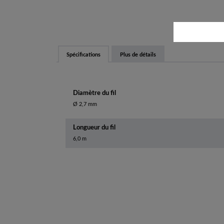
Spécifications
Plus de détails
Diamètre du fil
Ø 2,7 mm
Longueur du fil
6,0 m