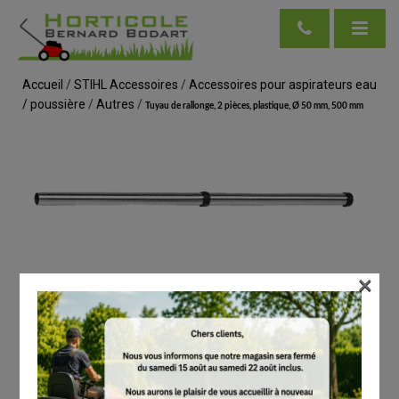
Accueil
/
STIHL Accessoires
/
Accessoires pour aspirateurs eau
/ poussière
/
Autres
/
Tuyau de rallonge, 2 pièces, plastique, Ø 50 mm, 500 mm
×
voir en taille réelle
STIHL
Tuyau de rallonge, 2 pièces, plastique, Ø 50
mm, 500 mm