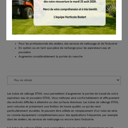
# 49015031605
Autres
€
24.10
Tous les prix comprennent la TVA de 21%.
Réserver
Tubes de rallonge pour accroître la portée de travail de votre aspirateur industriel
Pour les professionnels des ateliers, des services de nettoyage et de l'industrie
En option ou en tant que pièce de rechange pour les aspirateurs eau et
poussière
Augmente considérablement la portée du manche
Les tubes de rallonge STIHL vous permettent d’augmenter la portée de travail de votre
aspirateur eau et poussière STIHL. Vous nettoyez ainsi confortablement et efficacement
des endroits difficiles à atteindre ou des surfaces étendues. Les tubes de rallonge STIHL
sont robustes et présentent une finition de haute qualité, ce qui les rend
particulièrement durables. Ils peuvent être utilisés en remplacement d’un tube de série
ou comme équipement complémentaire pour des applications fréquentes, par exemple
dans les ateliers, les services de nettoyage ou encore dans l’industrie.
Les tubes de rallonge STIHL sont compatibles avec les modèles d’aspirateurs eau et