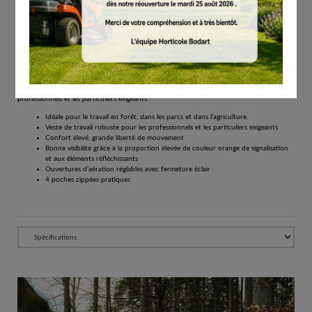
# 00883351304
T-shirts et vestes de protection
€
234.00
Tous les prix comprennent la TVA de 21%.
Réserver
Veste DYNAMIC DuroTEC veste de travail robuste, hydrofuge et thermoactive. Pour les
professionnels et les particuliers exigeants.
Idéale pour le travail en forêt, dans les parcs et dans l’agriculture.
Veste de travail robuste pour les professionnels et les particuliers exigeants
Confort élevé, grande liberté de mouvement
Bonne visibilité grâce à la proportion élevée de couleur orange de signalisation
et aux éléments réfléchissants
Ouvertures d’aération réglables avec fermeture éclair
4 poches zippées pratiques