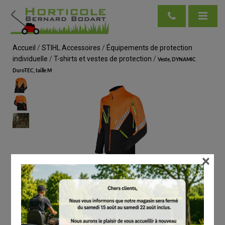
Accueil
/
STIHL Accessoires
/
Équipements de protection
individuelle
/
T-shirts et vestes de protection
/
Veste, DYNAMIC
DuroTEC, taille M
×
voir en taille réelle
STIHL
Veste, DYNAMIC DuroTEC, taille M