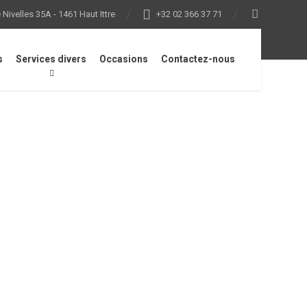
Nivelles 35A - 1461 Haut Ittre
+32 02 366 37 71
s
Services divers
Occasions
Contactez-nous
/
Veste, DYNAMIC, taille M, anthracite/orange vif