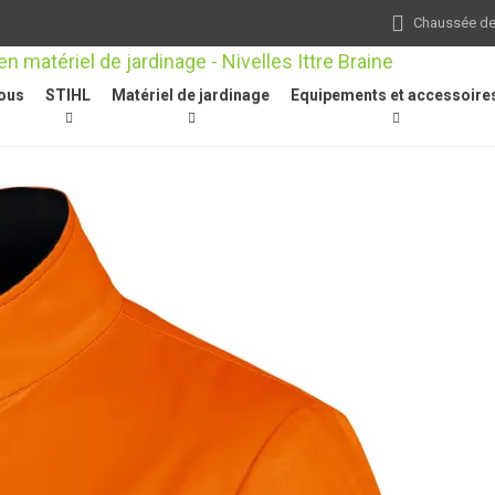
Chaussée de 
ous
STIHL
Matériel de jardinage
Equipements et accessoire
s-herbes / débroussailleuses
/
Équipements de protection individuelle