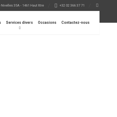
Nivelles 35A - 1461 Haut Ittre
+32 02 366 37 71
s
Services divers
Occasions
Contactez-nous