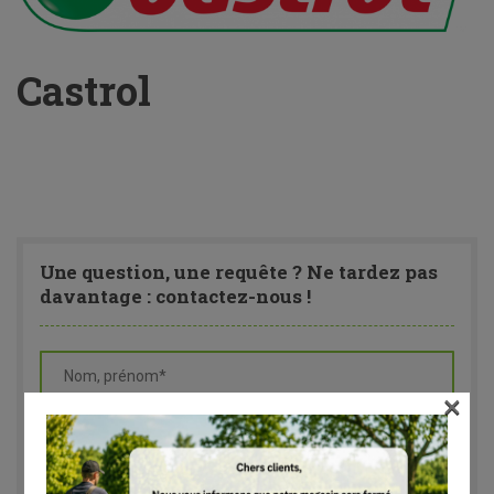
Castrol
Une
question, une requête ? Ne tardez pas
davantage : contactez-nous !
×