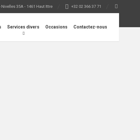
Nivelles 35A - 1461 Haut Ittre
+32 02 366 37 71
s
Services divers
Occasions
Contactez-nous